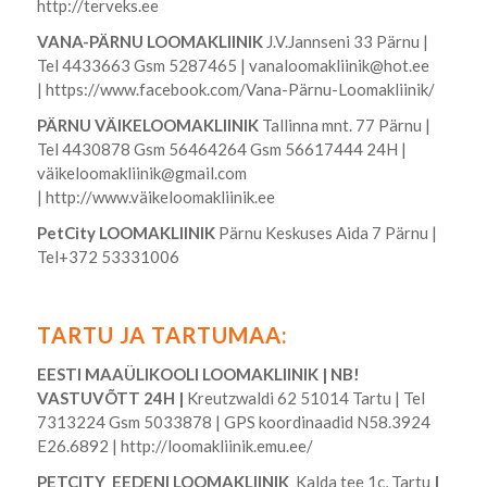
http://terveks.ee
VANA-PÄRNU LOOMAKLIINIK
J.V.Jannseni 33 Pärnu |
Tel 4433663 Gsm 5287465 |
vanaloomakliinik@hot.ee
|
https://www.facebook.com/Vana-Pärnu-Loomakliinik/
PÄRNU VÄIKELOOMAKLIINIK
Tallinna mnt. 77 Pärnu |
Tel 4430878 Gsm 56464264 Gsm 56617444 24H |
väikeloomakliinik@gmail.com
|
http://www.väikeloomakliinik.ee
PetCity LOOMAKLIINIK
Pärnu Keskuses Aida 7 Pärnu |
Tel+372 53331006
TARTU JA TARTUMAA:
EESTI MAAÜLIKOOLI LOOMAKLIINIK | NB!
VASTUVÕTT 24H |
Kreutzwaldi 62 51014 Tartu | Tel
7313224 Gsm 5033878 | GPS koordinaadid N58.3924
E26.6892 |
http://loomakliinik.emu.ee/
PETCITY EEDENI LOOMAKLIINIK
Kalda tee 1c, Tartu
|