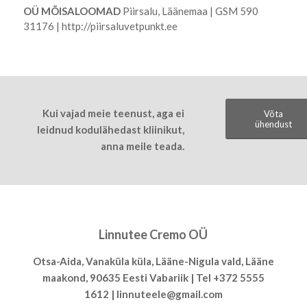
OÜ MÕISALOOMAD
Piirsalu, Läänemaa | GSM 590
31176 |
http://piirsaluvetpunkt.ee
Kui vajad meie teenust, aga ei
Võta
ühendust
leidnud kodulähedast kliinikut,
anna meile teada.
Linnutee Cremo OÜ
Otsa-Aida, Vanaküla küla, Lääne-Nigula vald, Lääne
maakond, 90635 Eesti Vabariik | Tel
+372 5555
1612
|
linnuteele@gmail.com