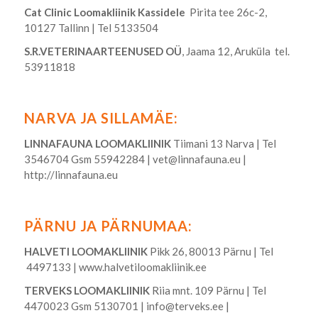
Cat Clinic Loomakliinik Kassidele
Pirita tee 26c-2,
10127 Tallinn | Tel 5133504
S.R.VETERINAARTEENUSED OÜ
, Jaama 12, Aruküla tel.
53911818
NARVA JA SILLAMÄE:
LINNAFAUNA LOOMAKLIINIK
Tiimani 13 Narva | Tel
3546704 Gsm 55942284 |
vet@linnafauna.eu
|
http://linnafauna.eu
PÄRNU JA PÄRNUMAA:
HALVETI LOOMAKLIINIK
Pikk 26, 80013 Pärnu | Tel
4497133 |
www.halvetiloomakliinik.ee
TERVEKS LOOMAKLIINIK
Riia mnt. 109 Pärnu | Tel
4470023 Gsm 5130701 |
info@terveks.ee
|