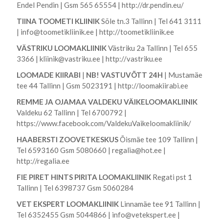
Endel Pendin | Gsm 565 65554 |
http://dr.pendin.eu/
TIINA TOOMETI KLIINIK
Sõle tn.3 Tallinn | Tel 641 3111
|
info@toometikliinik.ee
|
http://toometikliinik.ee
VÄSTRIKU LOOMAKLIINIK
Västriku 2a Tallinn | Tel 655
3366 |
kliinik@vastriku.ee
|
http://vastriku.ee
LOOMADE KIIRABI
|
NB! VASTUVÕTT 24H
| Mustamäe
tee 44 Tallinn | Gsm 5023191 |
http://loomakiirabi.ee
REMME JA OJAMAA VALDEKU VÄIKELOOMAKLIINIK
Valdeku 62 Tallinn | Tel 6700792 |
https://www.facebook.com/ValdekuVaikeloomakliinik/
HAABERSTI ZOOVETKESKUS
Õismäe tee 109 Tallinn |
Tel 6593160 Gsm 5080660 |
regalia@hot.ee
|
http://regalia.ee
FIE PIRET HINTS PIRITA LOOMAKLIINIK
Regati pst 1
Tallinn | Tel 6398737 Gsm 5060284
VET EKSPERT LOOMAKLIINIK
Linnamäe tee 91 Tallinn |
Tel 6352455 Gsm 5044866 |
info@vetekspert.ee
|