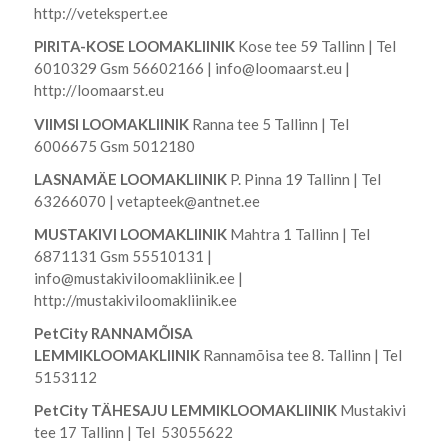
http://vetekspert.ee
PIRITA-KOSE LOOMAKLIINIK
Kose tee 59 Tallinn | Tel
6010329 Gsm 56602166 |
info@loomaarst.eu
|
http://loomaarst.eu
VIIMSI LOOMAKLIINIK
Ranna tee 5 Tallinn | Tel
6006675 Gsm 5012180
LASNAMÄE LOOMAKLIINIK
P. Pinna 19 Tallinn | Tel
63266070 |
vetapteek@antnet.ee
MUSTAKIVI LOOMAKLIINIK
Mahtra 1 Tallinn | Tel
6871131 Gsm 55510131 |
info@mustakiviloomakliinik.ee
|
http://mustakiviloomakliinik.ee
PetCity RANNAMÕISA
LEMMIKLOOMAKLIINIK
Rannamõisa tee 8. Tallinn | Tel
5153112
PetCity TÄHESAJU LEMMIKLOOMAKLIINIK
Mustakivi
tee 17 Tallinn | Tel 53055622