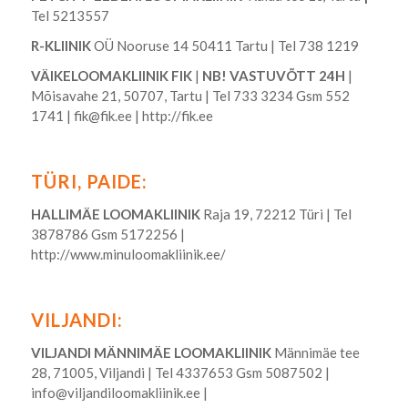
Tel 5213557
R-KLIINIK
OÜ Nooruse 14 50411 Tartu | Tel 738 1219
VÄIKELOOMAKLIINIK FIK
|
NB! VASTUVÕTT 24H
|
Mõisavahe 21, 50707, Tartu | Tel 733 3234 Gsm 552
1741 |
fik@fik.ee
|
http://fik.ee
TÜRI, PAIDE:
HALLIMÄE LOOMAKLIINIK
Raja 19, 72212 Türi | Tel
3878786 Gsm 5172256 |
http://www.minuloomakliinik.ee/
VILJANDI:
VILJANDI MÄNNIMÄE LOOMAKLIINIK
Männimäe tee
28, 71005, Viljandi | Tel 4337653 Gsm 5087502 |
info@viljandiloomakliinik.ee
|