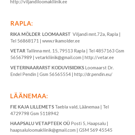
http://viljandiloomakliinik.ee
RAPLA:
RIKA MÖLDER LOOMAARST
Viljandi mnt.72a, Rapla |
Tel 56868171 |
www.rikamolder.ee
VETAR
Tallinna mnt. 15, 79513 Rapla | Tel 4857163 Gsm
56567989 |
vetarkliinik@gmail.com
|
http://vetar.ee
VETERINAARARST KODUVISIIDIKS
Loomaarst Dr.
Endel Pendin | Gsm 56565554 |
http://dr.pendin.eu/
LÄÄNEMAA:
FIE KAJA LILLEMETS
Taebla vald, Läänemaa | Tel
4729798 Gsm 5118942
HAAPSALU VETAPTEEK OÜ
Posti 5, Haapsalu |
haapsaluloomakliinik@gmail.com
| GSM 569 45545